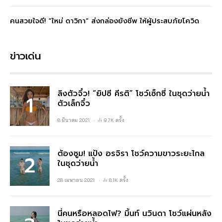
คนสวยใจดี! “ใหม่ ดาวิกา” ส่งกล่องยังชีพ ให้ผู้ประสบภัยโควิด
ข่าวเด่น
ลิงตัวจิ๋ว! “ยิปซี คีรติ” โชว์เซ็กซี่ ในชุดว่ายน้ำ
ตัวเล็กจิ๋ว
8 มีนาคม 2021
9.7K ครั้ง
ต้องซูม! แป้ง อรจิรา โชว์ความขาวระยะไกล
ในชุดว่ายน้ำ
28 เมษายน 2021
8.1K ครั้ง
นี่คนหรือหลอดไฟ? มิ้นท์ นวินดา โชว์แผ่นหลัง