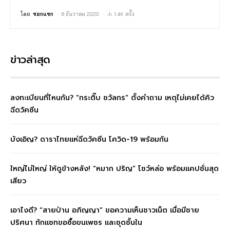
โดย
ซอกแซก
6 ธันวาคม 2020
1.4K ครั้ง
ข่าวล่าสุด
ลงทะเบียนที่ไหนกัน? “กระติ๊บ ชวัลกร” ตั้งคำถาม เหตุไม่เคยได้คิว
ฉีดวัคซีน
บังเอิญ? ดาราไทยแห่ฉีดวัคซีน โควิด-19 พร้อมกัน
ใหญ่ไม่ใหญ่ ให้ดูข้างหลัง! “หมาก ปริญ” โชว์หล่อ พร้อมแคปชั่นสุด
เสียว
เอาไงดี? “สายป่าน อภิญญา” ขอความเห็นชาวเน็ต เมื่อมีชาย
ปริศนา ทักแชทขอซื้อขนเพชร และชุดชั้นใน