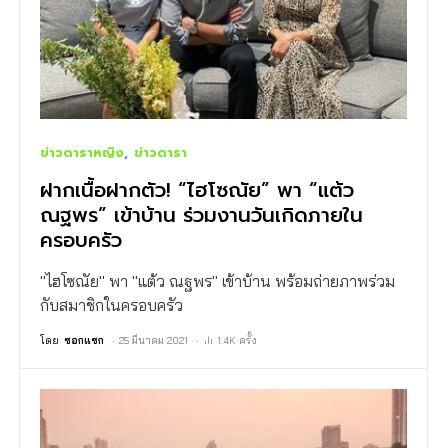
ข่าวดาราหญิง
ข่าวดารา
ฝากเนื้อฝากตัว! “ไฮโซณัย” พา “แต้ว
ณฐพร” เข้าบ้าน ร่วมงานวันเกิดภายใน
ครอบครัว
"ไฮโซณัย" พา "แต้ว ณฐพร" เข้าบ้าน พร้อมถ่ายภาพร่วม
กับสมาชิกในครอบครัว
โดย
ซอกแซก
25 มีนาคม 2021
1.4K ครั้ง