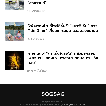
“สงกรานต์”
10 เมษายน 2021
หัวใจพองโต ที่โฟร์ซีซั่นส์! “แพทริเซีย” ควง
“โน๊ต วิเศษ” เที่ยวเกาะสมุย ฉลองสงกรานต์
15 เมษายน 2021
หายคิดถึง! “ดา เอ็นโดรฟิน” กลับมาพร้อม
เพลงใหม่ “สองใจ” เพลงประกอบละคร “วัน
ทอง”
24 กุมภาพันธ์ 2021
All Rights Reserved © 2021
This site is protected by reCAPTCHA and the Google
Privacy Policy
and
Terms of