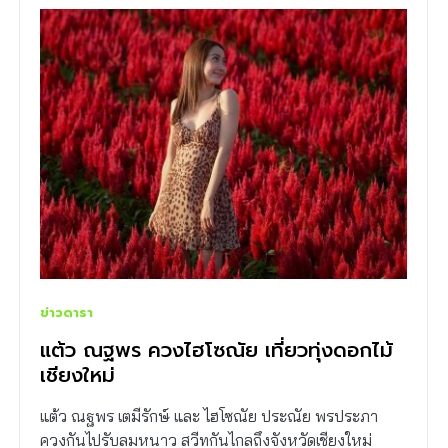
ข่าวดารา
แต้ว ณฐพร ควงไฮโซณัย เที่ยวทุ่งดอกไม้
เชียงใหม่
แต้ว ณฐพร เตมีรักษ์ และ ไฮโซณัย ประณัย พรประภา
ควงกันไปรับลมหนาว สวีทกันไกลถึงจังหวัดเชียงใหม่