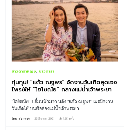
ข่าวดาราหญิง
ข่าวดารา
ทุ่นทุน! “แต้ว ณฐพร” จัดงานวันเกิดสุดเซอ
ไพรซ์ให้ “ไฮโซณัย” กลางแม่น้ำเจ้าพระยา
"ไฮโซณัย" ปลื้มหนักมาก หลัง "แต้ว ณฐพร" เนรมิตงาน
วันเกิดให้ บนเรือล่องแม่น้ำเจ้าพระยา
โดย
ซอกแซก
23 มีนาคม 2021
1.2K ครั้ง