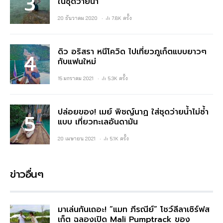
ในชุดว่ายน้ำ
20 ธันวาคม 2020
7.8K ครั้ง
ดิว อริสรา หนีโควิด ไปเที่ยวภูเก็ตแบบยาวๆ
กับแฟนใหม่
15 มกราคม 2021
5.3K ครั้ง
ปล่อยของ! เมย์ พิชญ์นาฏ ใส่ชุดว่ายน้ำไม่ซ้ำ
แบบ เที่ยวทะเลอันดามัน
20 เมษายน 2021
5.1K ครั้ง
ข่าวอื่นๆ
มาเล่นกันเถอะ! “แมท ภีรณีย์” โชว์ลีลาเซิร์ฟส
เก็ต ฉลองเปิด Mali Pumptrack ของ