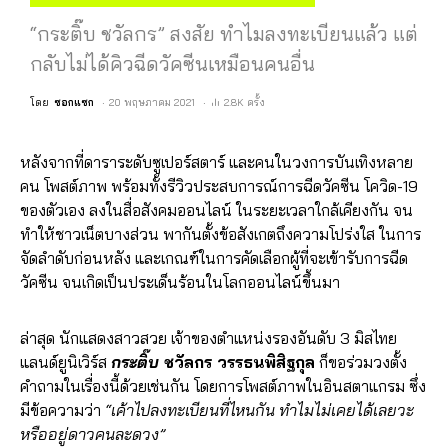
“กระติ๊บ ชวัลกร” สงสัย ทำไมลงทะเบียนแล้ว แต่
กลับไม่ได้คิวฉีดวัคซีนเหมือนคนอื่น
โดย
ซอกแซก
20 พฤษภาคม 2021
2.8K ครั้ง
หลังจากที่ดาราระดับซูเปอร์สตาร์ และคนในวงการบันเทิงหลาย
คน โพสต์ภาพ พร้อมทั้งรีวิวประสบการณ์การฉีดวัคซีน โควิด-19
ของตัวเอง ลงในสื่อสังคมออนไลน์ ในระยะเวลาใกล้เคียงกัน จน
ทำให้ชาวเน็ตบางส่วน พากันตั้งข้อสังเกตถึงความโปร่งใส ในการ
จัดลำดับก่อนหลัง และเกณฑ์ในการคัดเลือกผู้ที่จะเข้ารับการฉีด
วัคซีน จนเกิดเป็นประเด็นร้อนในโลกออนไลน์ขึ้นมา
ล่าสุด นักแสดงสาวสวย เจ้าของตำแหน่งรองอันดับ 3 มิสไทย
แลนด์ยูนิเวิร์ส
กระติ๊บ
ชวัลกร วรรธนพิสิฐกุล
ก็ขอร่วมวงตั้ง
คำถามในเรื่องนี้ด้วยเช่นกัน โดยการโพสต์ภาพในอินสตาแกรม ซึ่ง
มีข้อความว่า
“เค้าไปลงทะเบียนที่ไหนกัน ทำไมไม่เคยได้เลยวะ
หรืออยู่ดาวคนละดวง”