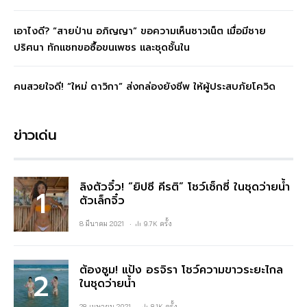
เอาไงดี? “สายป่าน อภิญญา” ขอความเห็นชาวเน็ต เมื่อมีชาย
ปริศนา ทักแชทขอซื้อขนเพชร และชุดชั้นใน
คนสวยใจดี! “ใหม่ ดาวิกา” ส่งกล่องยังชีพ ให้ผู้ประสบภัยโควิด
ข่าวเด่น
ลิงตัวจิ๋ว! “ยิปซี คีรติ” โชว์เซ็กซี่ ในชุดว่ายน้ำ
ตัวเล็กจิ๋ว
8 มีนาคม 2021
9.7K ครั้ง
ต้องซูม! แป้ง อรจิรา โชว์ความขาวระยะไกล
ในชุดว่ายน้ำ
28 เมษายน 2021
8.1K ครั้ง