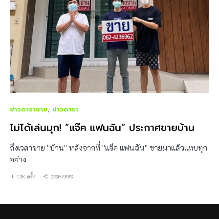
ข่าวดาราชาย
ข่าวดารา
ไม่ได้เล่นมุก! “แจ๊ค แฟนฉัน” ประกาศขายบ้าน
ถึงเวลาขาย "บ้าน" หลังจากที่ "แจ็ค แฟนฉัน" ขายมาแล้วแทบทุก
อย่าง
1.3K ครั้ง
2 SHARES