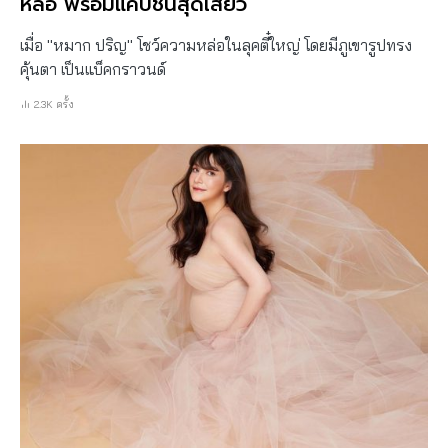
หล่อ พร้อมแคปชั่นสุดเสียว
เมื่อ "หมาก ปริญ" โชว์ความหล่อในลุคตี๋ใหญ่ โดยมีภูเขารูปทรง
คุ้นตา เป็นแบ็คกราวนด์
2.3K ครั้ง