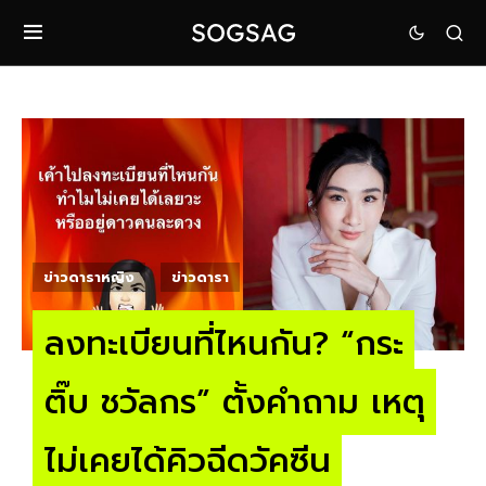
ข่าวดาราหญิง
ข่าวดารา
ลงทะเบียนที่ไหนกัน? “กระ
ติ๊บ ชวัลกร” ตั้งคำถาม เหตุ
ไม่เคยได้คิวฉีดวัคซีน