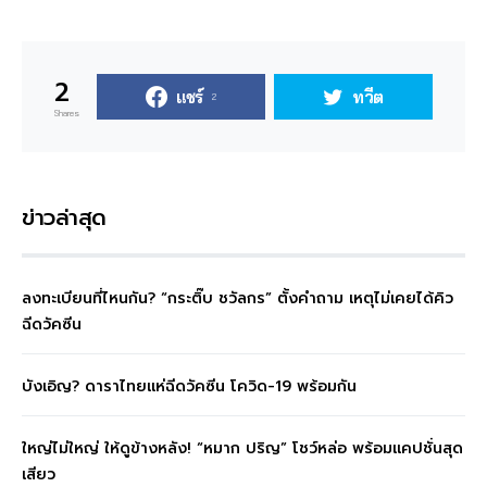
2
แชร์
ทวีต
2
Shares
ข่าวล่าสุด
ลงทะเบียนที่ไหนกัน? “กระติ๊บ ชวัลกร” ตั้งคำถาม เหตุไม่เคยได้คิว
ฉีดวัคซีน
บังเอิญ? ดาราไทยแห่ฉีดวัคซีน โควิด-19 พร้อมกัน
ใหญ่ไม่ใหญ่ ให้ดูข้างหลัง! “หมาก ปริญ” โชว์หล่อ พร้อมแคปชั่นสุด
เสียว