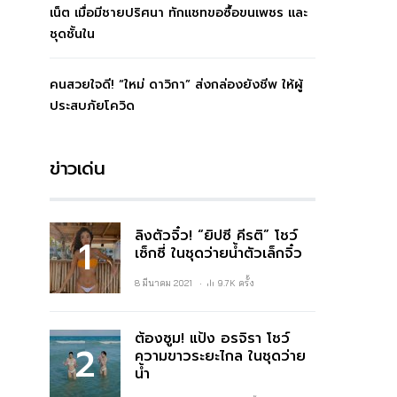
เน็ต เมื่อมีชายปริศนา ทักแชทขอซื้อขนเพชร และ
ชุดชั้นใน
คนสวยใจดี! “ใหม่ ดาวิกา” ส่งกล่องยังชีพ ให้ผู้
ประสบภัยโควิด
ข่าวเด่น
ลิงตัวจิ๋ว! “ยิปซี คีรติ” โชว์
เซ็กซี่ ในชุดว่ายน้ำตัวเล็กจิ๋ว
8 มีนาคม 2021
9.7K ครั้ง
ต้องซูม! แป้ง อรจิรา โชว์
ความขาวระยะไกล ในชุดว่าย
น้ำ