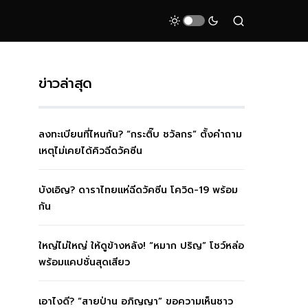
ข่าวล่าสุด
ลงทะเบียนที่ไหนกัน? “กระติ๊บ ชวัลกร” ตั้งคำถาม
เหตุไม่เคยได้คิวฉีดวัคซีน
บังเอิญ? ดาราไทยแห่ฉีดวัคซีน โควิด-19 พร้อม
กัน
ใหญ่ไม่ใหญ่ ให้ดูข้างหลัง! “หมาก ปริญ” โชว์หล่อ
พร้อมแคปชั่นสุดเสียว
เอาไงดี? “สายป่าน อภิญญา” ขอความเห็นชาว