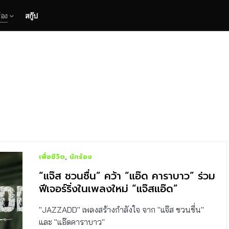
้อง
สกู๊ป
เพื่อชีวิต
นักร้อง
“แจ๊ส ชวนชื่น” คว้า “แอ๊ด คาราบาว” ร่วม
ฟีเจอร์ริ่งในเพลงใหม่ “แจ๊สแอ๊ด”
"JAZZADD" เพลงสร้างกำลังใจ จาก "แจ๊ส ชวนชื่น"
และ "แอ๊ดคาราบาว"